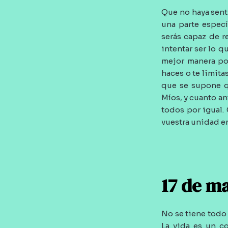
Que no haya sent
una parte especí
serás capaz de r
intentar ser lo q
mejor manera pos
haces o te limita
que se supone q
Míos, y cuanto an
todos por igual.
vuestra unidad en
17 de m
No se tiene todo
La vida es un c