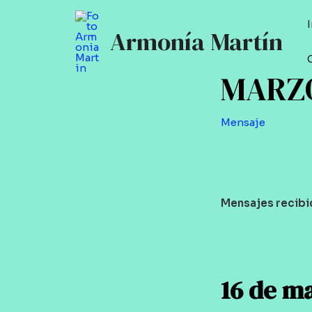
Ir
al
Armonía Martín
contenido
MARZO 
Mensaje
Mensajes recibi
16 de m