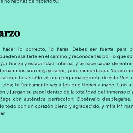
é no habrías de hacerlo tú?
arzo
hacer lo correcto, lo harás. Debes ser fuerte para po
pueden asaltarte en el camino y reconocerlas por lo que so
yor fuerza y estabilidad interna, y te hace capaz de enfren
 Mis caminos son muy extraños, pero recuerda que Yo veo si
ras que tú tan sólo ves una pequeña porción de este. Veo a
la vida; tú únicamente ves a los que tienes a mano. Uno a 
uen y juegan su papel dentro de la totalidad del inmenso pl
liega con auténtica perfección. Obsérvalo desplegarse, 
alo todo con un corazón pleno y agradecido, y mira Mi ma
ar.