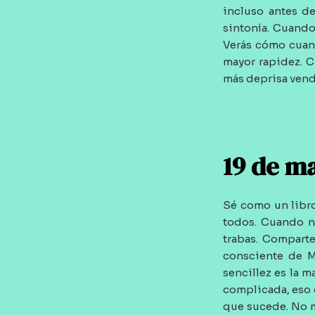
incluso antes de
sintonía. Cuando
Verás cómo cuand
mayor rapidez. C
más deprisa vendr
19 de m
Sé como un libro
todos. Cuando no
trabas. Comparte
consciente de M
sencillez es la m
complicada, eso e
que sucede. No m