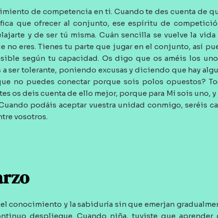
imiento de competencia en ti. Cuando te des cuenta de qu
fica que ofrecer al conjunto, ese espíritu de competici
elajarte y de ser tú misma. Cuán sencilla se vuelve la vid
ue no eres. Tienes tu parte que jugar en el conjunto, así pue
ible según tu capacidad. Os digo que os améis los unos
s a ser tolerante, poniendo excusas y diciendo que hay alg
ue no puedes conectar porque sois polos opuestos? T
tes os deis cuenta de ello mejor, porque para Mí sois uno, y
 Cuando podáis aceptar vuestra unidad conmigo, seréis c
tre vosotros.
arzo
 el conocimiento y la sabiduría sin que emerjan gradualme
ontinuo despliegue. Cuando niña, tuviste que aprender c