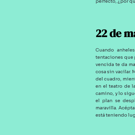
perfecto, ¿por qu
22 de m
Cuando anheles 
tentaciones que 
vencida te da ma
cosa sin vacilar.
del cuadro, mient
en el teatro de 
camino, y lo sig
el plan se desp
maravilla. Acépt
está teniendo lug