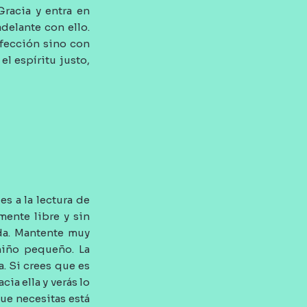
Gracia y entra en
delante con ello.
rfección sino con
l espíritu justo,
s a la lectura de
mente libre y sin
ada. Mantente muy
niño pequeño. La
a. Si crees que es
ia ella y verás lo
ue necesitas está