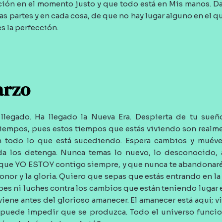
ción en el momento justo y que todo está en Mis manos. D
 partes y en cada cosa, de que no hay lugar alguno en el qu
es la perfección.
arzo
 llegado. Ha llegado la Nueva Era. Despierta de tu sueñ
 tiempos, pues estos tiempos que estás viviendo son realme
n todo lo que está sucediendo. Espera cambios y muévet
da los detenga. Nunca temas lo nuevo, lo desconocido, a
 que YO ESTOY contigo siempre, y que nunca te abandonar
onor y la gloria. Quiero que sepas que estás entrando en l
pes ni luches contra los cambios que están teniendo lugar e
viene antes del glorioso amanecer. El amanecer está aquí; v
 puede impedir que se produzca. Todo el universo funci