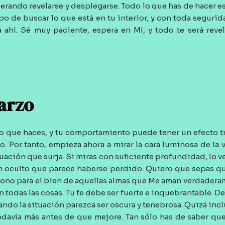
perando revelarse y desplegarse. Todo lo que has de hacer e
po de buscar lo que está en tu interior, y con toda segurid
á ahí. Sé muy paciente, espera en Mí, y todo te será rev
arzo
lo que haces, y tu comportamiento puede tener un efecto 
. Por tanto, empieza ahora a mirar la cara luminosa de la 
uación que surja. Si miras con suficiente profundidad, lo ver
n oculto que parece haberse perdido. Quiero que sepas qu
sono para el bien de aquellas almas que Me aman verdader
n todas las cosas. Tu fe debe ser fuerte e inquebrantable. De
uando la situación parezca ser oscura y tenebrosa. Quizá inc
odavía más antes de que mejore. Tan sólo has de saber qu