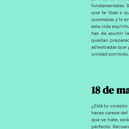
fundamentales. S
que te ibas a q
quemabas y lo en
esta vida espirit
has de asumir l
quedan preparad
adiestradas que y
unidad con todo. 
18 de m
¿Está tu corazón
haces carece del 
que se trate, se
perfecto. Recuer