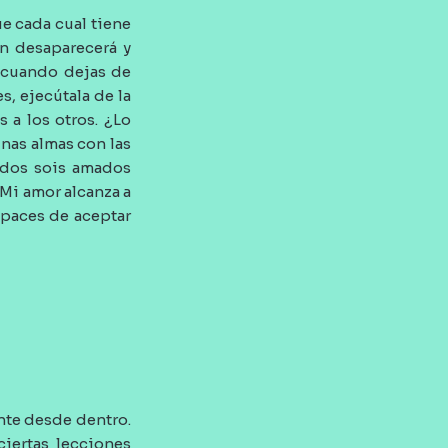
e cada cual tiene
ón desaparecerá y
a cuando dejas de
s, ejecútala de la
 a los otros. ¿Lo
unas almas con las
odos sois amados
 Mi amor alcanza a
apaces de aceptar
nte desde dentro.
iertas lecciones