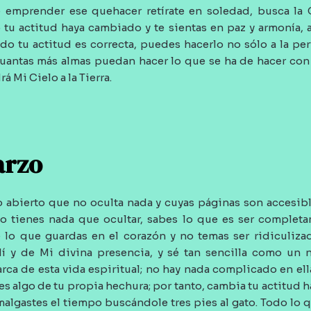
 emprender ese quehacer retírate en soledad, busca la 
 tu actitud haya cambiado y te sientas en paz y armonía, a
o tu actitud es correcta, puedes hacerlo no sólo a la pe
uantas más almas puedan hacer lo que se ha de hacer con e
á Mi Cielo a la Tierra.
arzo
 abierto que no oculta nada y cuyas páginas son accesible
 tienes nada que ocultar, sabes lo que es ser completa
 lo que guardas en el corazón y no temas ser ridiculiz
í y de Mi divina presencia, y sé tan sencilla como un 
arca de esta vida espiritual; no hay nada complicado en ell
s algo de tu propia hechura; por tanto, cambia tu actitud hac
algastes el tiempo buscándole tres pies al gato. Todo lo q