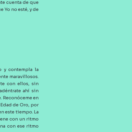
ate cuenta de que
e Yo no esté, y de
o y contempla la
nte maravillosos.
e con ellos, sin
déntrate ahí sin
é. Reconóceme en
a Edad de Oro, por
n este tiempo. La
iene con un ritmo
ona con ese ritmo