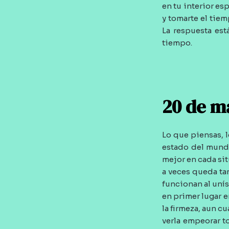
en tu interior es
y tomarte el tiem
La respuesta est
tiempo.
20 de m
Lo que piensas, 
estado del mundo
mejor en cada sit
a veces queda ta
funcionan al uní
en primer lugar e
la firmeza, aun c
verla empeorar t