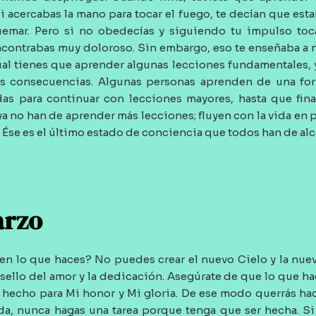
i acercabas la mano para tocar el fuego, te decían que esta
uemar. Pero si no obedecías y siguiendo tu impulso toca
contrabas muy doloroso. Sin embargo, eso te enseñaba a n
ual tienes que aprender algunas lecciones fundamentales, y
as consecuencias. Algunas personas aprenden de una fo
as para continuar con lecciones mayores, hasta que fina
a no han de aprender más lecciones; fluyen con la vida en 
Ése es el último estado de conciencia que todos han de alc
arzo
 en lo que haces? No puedes crear el nuevo Cielo y la nueva
sello del amor y la dedicación. Asegúrate de que lo que hag
rá hecho para Mi honor y Mi gloria. De ese modo querrás h
da, nunca hagas una tarea porque tenga que ser hecha. Si t