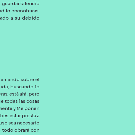
s guardar silencio
ad lo encontrarás.
elado a su debido
tremendo sobre el
vida, buscando lo
ás; está ahí, pero
e todas las cosas
amente y Me ponen
bes estar presta a
luso sea necesario
e todo obrará con