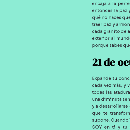
encaja a la perf
entonces la paz 
qué no haces que
traer paz y armo
cada granito de ar
exterior al mund
porque sabes que
21 de o
Expande tu conc
cada vez más, y 
todas las atadur
una diminuta semi
y a desarrollars
que te transfor
supone. Cuando l
SOY en ti y tú 