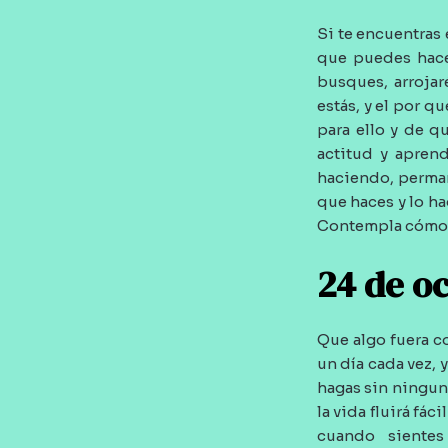
Si te encuentras 
que puedes hacer
busques, arrojar
estás, y el por 
para ello y de q
actitud y aprend
haciendo, perman
que haces y lo ha
Contempla cómo e
24 de o
Que algo fuera co
un día cada vez, 
hagas sin ningun
la vida fluirá fá
cuando siente