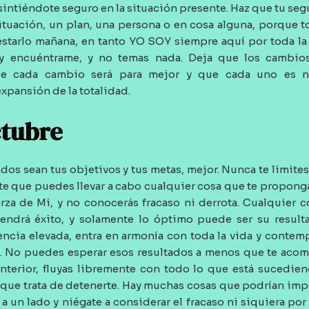
intiéndote seguro en la situación presente. Haz que tu segu
ituación, un plan, una persona o en cosa alguna, porque t
starlo mañana, en tanto YO SOY siempre aquí por toda la 
y encuéntrame, y no temas nada. Deja que los cambio
e cada cambio será para mejor y que cada uno es ne
expansión de la totalidad.
ctubre
dos sean tus objetivos y tus metas, mejor. Nunca te limite
 que puedes llevar a cabo cualquier cosa que te propong
erza de Mi, y no conocerás fracaso ni derrota. Cualquier 
ndrá éxito, y solamente lo óptimo puede ser su resulta
ncia elevada, entra en armonía con toda la vida y contemp
. No puedes esperar esos resultados a menos que te aco
interior, fluyas libremente con todo lo que está sucedie
o que trata de detenerte. Hay muchas cosas que podrían impe
 a un lado y niégate a considerar el fracaso ni siquiera por