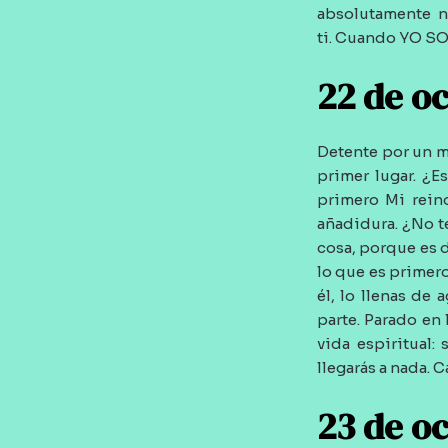
absolutamente n
ti. Cuando YO SO
22 de o
Detente por un m
primer lugar. ¿E
primero Mi rein
añadidura. ¿No t
cosa, porque es 
lo que es primer
él, lo llenas de 
parte. Parado en 
vida espiritual
llegarás a nada.
23 de o