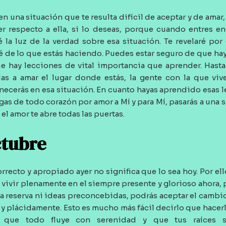
en una situación que te resulta difícil de aceptar y de amar
 respecto a ella, si lo deseas, porque cuando entres en
é la luz de la verdad sobre esa situación. Te revelaré po
qué de lo que estás haciendo. Puedes estar seguro de que ha
ue hay lecciones de vital importancia que aprender. Has
as a amar el lugar donde estás, la gente con la que viv
ecerás en esa situación. En cuanto hayas aprendido esas l
gas de todo corazón por amor a Mí y para Mí, pasarás a una s
l amor te abre todas las puertas.
ctubre
rrecto y apropiado ayer no significa que lo sea hoy. Por ell
y vivir plenamente en el siempre presente y glorioso ahora
a reserva ni ideas preconcebidas, podrás aceptar el cambio 
cil y plácidamente. Esto es mucho más fácil decirlo que hace
s que todo fluye con serenidad y que tus raíces 