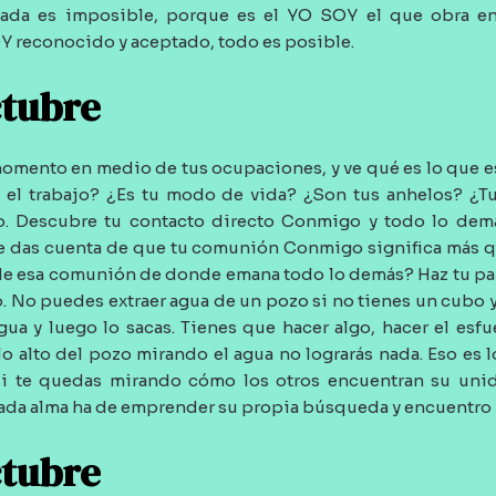
ada es imposible, porque es el YO SOY el que obra en 
Y reconocido y aceptado, todo es posible.
ctubre
omento en medio de tus ocupaciones, y ve qué es lo que 
s el trabajo? ¿Es tu modo de vida? ¿Son tus anhelos? ¿
o. Descubre tu contacto directo Conmigo y todo lo demá
e das cuenta de que tu comunión Conmigo significa más q
de esa comunión de donde emana todo lo demás? Haz tu pa
o. No puedes extraer agua de un pozo si no tienes un cubo y
agua y luego lo sacas. Tienes que hacer algo, hacer el esf
lo alto del pozo mirando el agua no lograrás nada. Eso es 
: si te quedas mirando cómo los otros encuentran su un
 Cada alma ha de emprender su propia búsqueda y encuentro 
ctubre