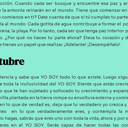
ección. Cuando cada ser busque y encuentre esa paz y ar
y la armonía reinarán en el mundo. Tiene que comenzar en 
 comience en ti? Date cuenta de que si tú cumples tu parte
nía al mundo. Cada gotita de agua contribuye a formar el p
ena, la playa. Por lo tanto, cada ser que tenga paz interior 
o. ¿Por qué no haces tu parte ahora? Eleva tu corazón y d
 tienes un papel que realizar. ¡Adelante! ¡Desempéñalo!
ctubre
iencia y sabe que YO SOY todo lo que existe. Luego sig
ve toda la inclusividad del YO SOY. Siente que estás cre
as que te han sujetado y sofocado tu crecimiento y expans
lla plantada en la tierra rompe su envoltura externa y com
e en lo que de verdad es, deja que tu verdadero yo crezca y
mes
en lo que verdaderamente eres, y contempla la m
o hagas, sabrás que eres uno con toda la vida, ahora y por 
eres en el YO SOY. Serás capaz de hacer todas las co