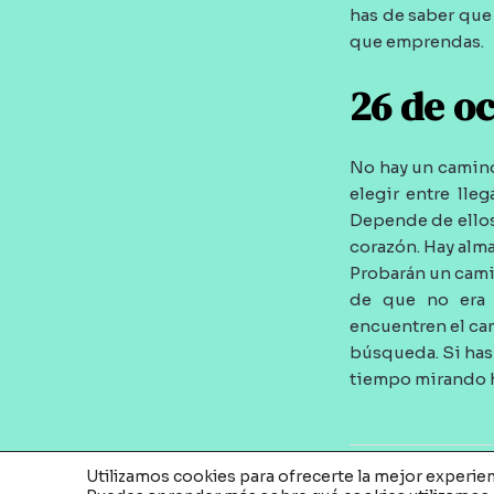
has de saber que 
que emprendas.
26 de o
No hay un camino
elegir entre lleg
Depende de ellos.
corazón. Hay alm
Probarán un camin
de que no era 
encuentren el ca
búsqueda. Si has
tiempo mirando h
Utilizamos cookies para ofrecerte la mejor experie