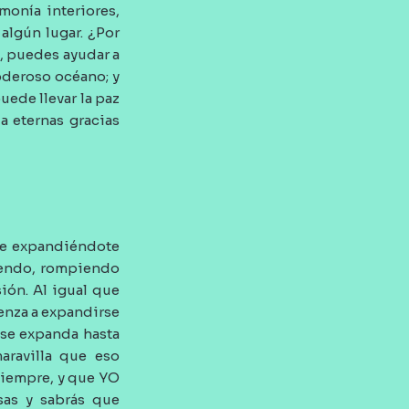
monía interiores,
algún lugar. ¿Por
, puedes ayudar a
oderoso océano; y
puede llevar la paz
a eternas gracias
ue expandiéndote
ciendo, rompiendo
ión. Al igual que
ienza a expandirse
 se expanda hasta
aravilla que eso
siempre, y que YO
sas y sabrás que