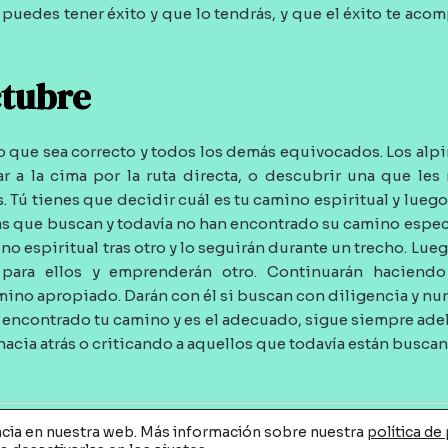
puedes tener éxito y que lo tendrás, y que el éxito te aco
ctubre
 que sea correcto y todos los demás equivocados. Los alpi
ar a la cima por la ruta directa, o descubrir una que les 
 Tú tienes que decidir cuál es tu camino espiritual y lueg
as que buscan y todavía no han encontrado su camino específ
o espiritual tras otro y lo seguirán durante un trecho. Lue
para ellos y emprenderán otro. Continuarán haciendo
mino apropiado. Darán con él si buscan con diligencia y n
 encontrado tu camino y es el adecuado, sigue siempre adel
acia atrás o criticando a aquellos que todavía están busca
ncia en nuestra web. Más información sobre nuestra
política de