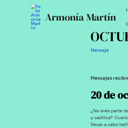
Ir
al
Armonía Martín
contenido
OCTUB
Mensaje
Mensajes recibi
20 de o
¿No eres parte d
y caótica? Cuand
llevas a cabo bel