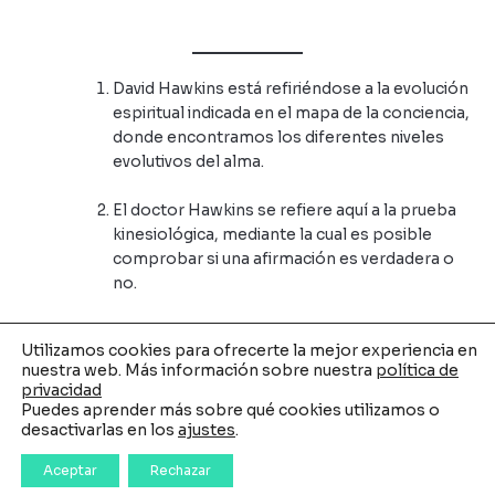
David Hawkins está refiriéndose a la evolución
espiritual indicada en el mapa de la conciencia,
donde encontramos los diferentes niveles
evolutivos del alma.
El doctor Hawkins se refiere aquí a la prueba
kinesiológica, mediante la cual es posible
comprobar si una afirmación es verdadera o
no.
Hawkins, David R.,
YO, RREALIDAD Y
Utilizamos cookies para ofrecerte la mejor experiencia en
, Ed. El Grano de Mostaza.
SUBJETIVIDAD
nuestra web. Más información sobre nuestra
política de
Barcelona, 2018. Págs. 54 y sig.
privacidad
Puedes aprender más sobre qué cookies utilizamos o
desactivarlas en los
ajustes
.
Aceptar
Rechazar
←
Entrada anterior
Entrada siguiente
→